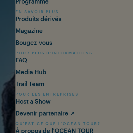
Programme
EN SAVOIR PLUS
Produits dérivés
Magazine
Bougez-vous
POUR PLUS D'INFORMATIONS
FAQ
Media Hub
Trail Team
POUR LES ENTREPRISES
Host a Show
Devenir partenaire ↗
QU'EST-CE QUE L'OCEAN TOUR?
À propos de l'OCEAN TOUR