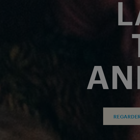
L
AN
REGARDER