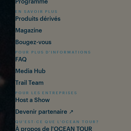
Programme
EN SAVOIR PLUS
Produits dérivés
Magazine
Bougez-vous
POUR PLUS D'INFORMATIONS
FAQ
Media Hub
Trail Team
POUR LES ENTREPRISES
Host a Show
Devenir partenaire ↗
QU'EST-CE QUE L'OCEAN TOUR?
À propos de l'OCEAN TOUR