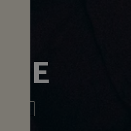
DE
E
IRE
 PUBLIC ↓